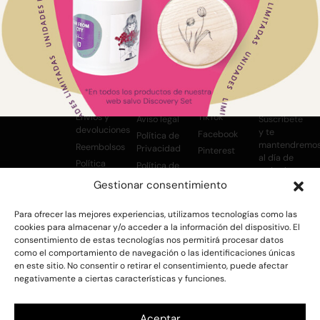
PREGUNTAS FRECUENTES
SOPORTE
TÉRMINOS
SOCIAL
NO TE
Y
PIERDAS
Contacto
Instagram
CONDICIONES
NADA
Envíos y
TikTok
Aviso legal
Suscríbete
devoluciones
y te
Facebook
Política de
mantendremo
Reembolsos
Privacidad
Pinterest
al día de
Política
Política de
todas las
medioambiental
Cookies
novedades
Gestionar consentimiento
Condiciones
de
Para ofrecer las mejores experiencias, utilizamos tecnologías como las
contratación
cookies para almacenar y/o acceder a la información del dispositivo. El
consentimiento de estas tecnologías nos permitirá procesar datos
He leído
como el comportamiento de navegación o las identificaciones únicas
y acepto la
en este sitio. No consentir o retirar el consentimiento, puede afectar
Política de
negativamente a ciertas características y funciones.
Privacidad
Aceptar