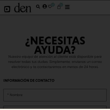
0
0
¿NECESITAS
AYUDA?
Nuestro equipo de atención al cliente está disponible para
resolver todas tus dudas. Simplemente, envíanos un correo
electrónico y te contactaremos en menos de 24 horas.
INFORMACIÓN DE CONTACTO