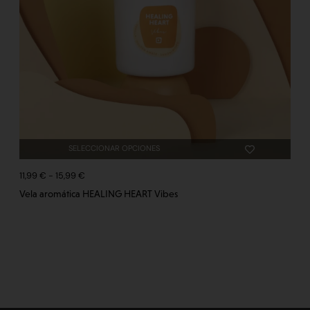
SELECCIONAR OPCIONES
11,99
€
-
15,99
€
Vela aromática HEALING HEART Vibes