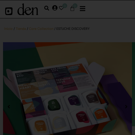
0
0
Inicio
/
Tienda
/
Core Collection
/ ESTUCHE DISCOVERY