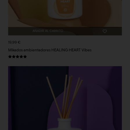
AÑADIR AL CARRITO
19,99
€
Mikados ambientadores HEALING HEART Vibes
Valorado
con
5.00
de
5