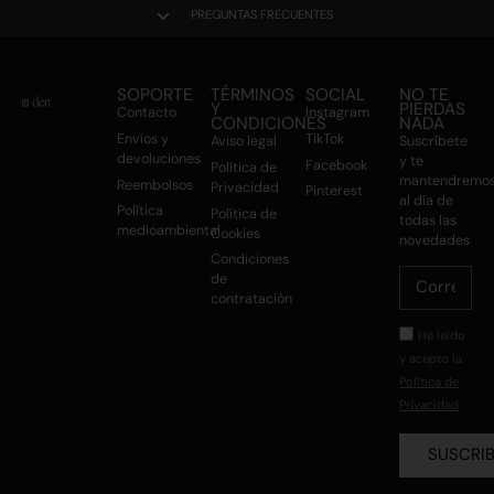
PREGUNTAS FRECUENTES
SOPORTE
TÉRMINOS
SOCIAL
NO TE
Y
PIERDAS
Contacto
Instagram
CONDICIONES
NADA
Envíos y
TikTok
Aviso legal
Suscríbete
devoluciones
y te
Facebook
Política de
mantendremo
Reembolsos
Privacidad
Pinterest
al día de
Política
Política de
todas las
medioambiental
Cookies
novedades
Condiciones
de
contratación
He leído
y acepto la
Política de
Privacidad
SUSCRI