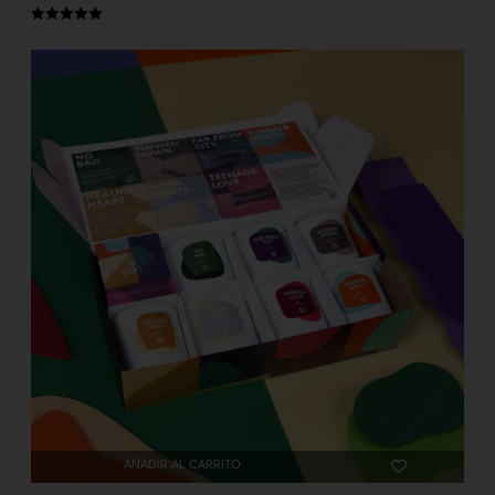
Valorado
con
5.00
de
5
AÑADIR AL CARRITO