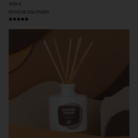
19,99
€
ESTUCHE DISCOVERY
Valorado
con
5.00
de
5