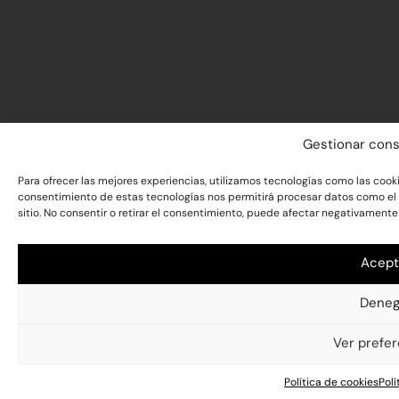
Gestionar con
Para ofrecer las mejores experiencias, utilizamos tecnologías como las cooki
consentimiento de estas tecnologías nos permitirá procesar datos como el
sitio. No consentir o retirar el consentimiento, puede afectar negativamente 
Acept
Deneg
Ver prefe
Política de cookies
Polí
ate para un 10% de descuento
Envío gratis a partir de 29€
Regístr