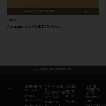
SELECCIONAR OPCIONES
11,99
€
Vela aromática SLOWED DOWN Vibes
PREGUNTAS FRECUENTES
SOPORTE
TÉRMINOS
SOCIAL
NO TE
Y
PIERDAS
Contacto
Instagram
CONDICIONES
NADA
Envíos y
TikTok
Aviso legal
Suscríbete
devoluciones
y te
Facebook
Política de
mantendremo
Reembolsos