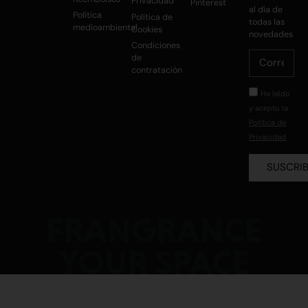
Privacidad
Pinterest
al día de
Política
Política de
todas las
medioambiental
Cookies
novedades
Condiciones
de
contratación
He leído
y acepto la
Política de
Privacidad
SUSCRI
FRANGRANCE
YOUR SPACE