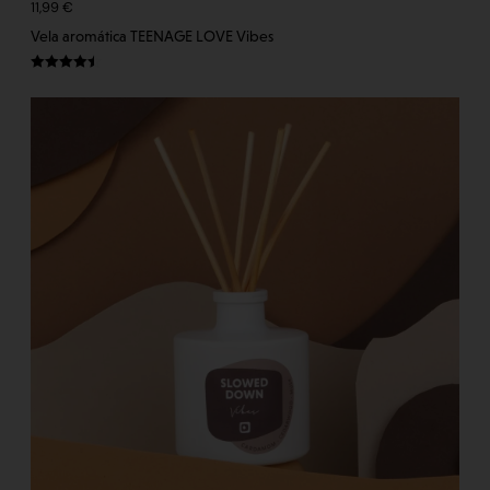
11,99
€
Vela aromática TEENAGE LOVE Vibes
Valorado
con
4.50
de 5